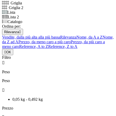
Griglia
Griglia 2
Lista
Lista 2
Catalogo
Ordina per:
Rilevanza

Vendite, dalla più alta alla più bassa
Rilevanza
Nome, da A a Z
Nome,
da Z ad A
Prezzo, da meno caro a più caro
Prezzo, da più caro a
meno caro
Reference, A to Z
Reference, Z to A

OK
Filtro

Peso
Peso

0,05 kg - 0,492 kg
Prezzo