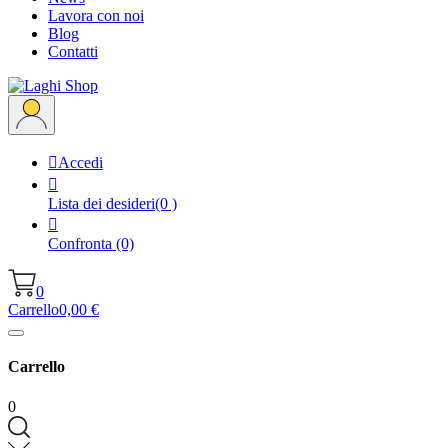
Lavora con noi
Blog
Contatti

Accedi

Lista dei desideri
(0 )

Confronta
(0)
0
Carrello
0,00 €
Carrello
0