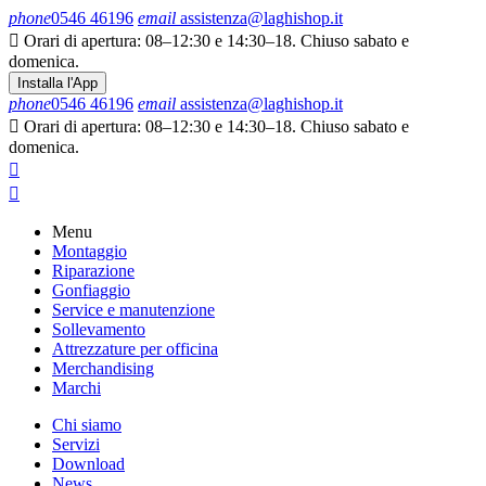
phone
0546 46196
email
assistenza@laghishop.it

Orari di apertura: 08–12:30 e 14:30–18. Chiuso sabato e
domenica.
Installa l'App
phone
0546 46196
email
assistenza@laghishop.it

Orari di apertura: 08–12:30 e 14:30–18. Chiuso sabato e
domenica.


Menu
Montaggio
Riparazione
Gonfiaggio
Service e manutenzione
Sollevamento
Attrezzature per officina
Merchandising
Marchi
Chi siamo
Servizi
Download
News